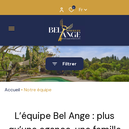
0
Fr
Menu
L'histoire
Filtrer
de Bel
Ange
Annuelles
Pourquoi
Saisonnières
Accueil
Notre équipe
“BEL
ANGE”
L’équipe Bel Ange : plus
Notre
équipe