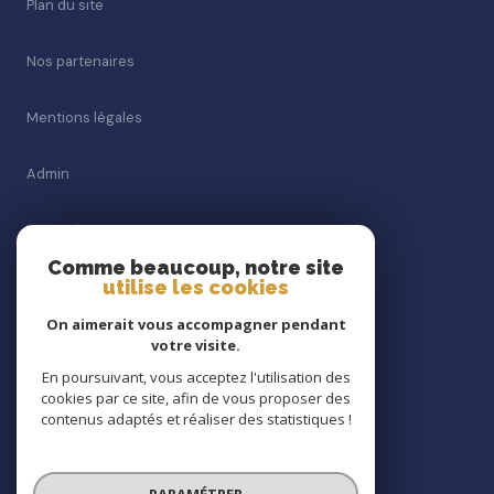
Plan du site
Nos partenaires
Mentions légales
Admin
Honoraires
Comme beaucoup, notre site
utilise les cookies
Politique RGPD
On aimerait vous accompagner pendant
Politique RGPD
votre visite.
En poursuivant, vous acceptez l'utilisation des
cookies par ce site, afin de vous proposer des
Cookies
contenus adaptés et réaliser des statistiques !
© 2026 | Tous droits réservés
PARAMÉTRER