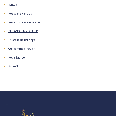
Ventes
Nos
biens
Nos biens vendus
en
Nos annonces de location
vente
BEL ANGE IMMOBILIER
Nos
L'histoire de bel ange
biens
Qui sommes-nous ?
vendus
Notre équipe
Nos
Accueil
biens
en
location