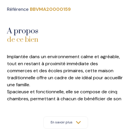
Référence
BBVMA20000159
A propos
de ce bien
Implantée dans un environnement calme et agréable,
tout en restant à proximité immédiate des
commerces et des écoles primaires, cette maison
traditionnelle offre un cadre de vie idéal pour accueillir
une famille.
Spacieuse et fonctionnelle, elle se compose de
cinq
chambres
, permettant à chacun de bénéficier de son
propre espace. Ses
volumes généreux
et son
agencement harmonieux garantissent un confort de
vie optimal au quotidien.
En savoir plus
À l’extérieur, vous profiterez d’un
terrain plat arboré