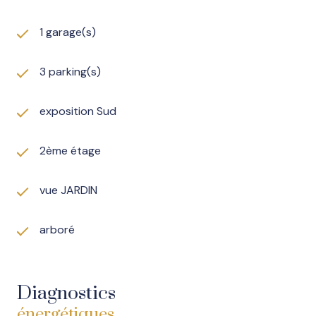
ainsi que du transport scolaire
1 garage(s)
Puit équipé d’une pompe surpresseur, idéal pour
l’arrosage du jardin
3 parking(s)
exposition Sud
Les informations sur les risques auxquels ce bien est
exposé sont disponibles sur le site
Géorisques
2ème étage
vue JARDIN
arboré
Diagnostics
énergétiques