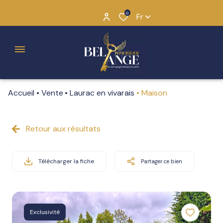
0
Fr
Menu
Accueil
Vente
Laurac en vivarais
Maison
L'histoire
de Bel
Ange
Retour aux résultats
Annuelles
Pourquoi
Saisonnières
Télécharger la fiche
Partager ce bien
“BEL
ANGE”
Notre
Exclusivité
équipe