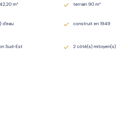
242,20 m²
terrain 90 m²
) d'eau
construit en 1949
ion Sud-Est
2 côté(s) mitoyen(s)