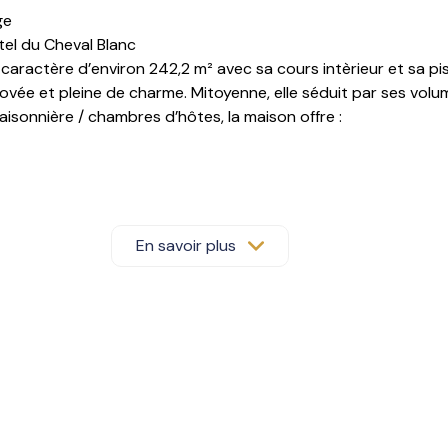
ge
tel du Cheval Blanc
aractère d’environ 242,2 m² avec sa cours intèrieur et sa pis
ovée et pleine de charme. Mitoyenne, elle séduit par ses volum
saisonnière / chambres d’hôtes
, la maison offre :
En savoir plus
tes, voûtes
, cachet et caractère unique.
la demande de nos clients.
posé sont disponibles sur le site
Géorisques