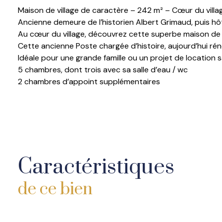
Maison de village de caractère – 242 m² – Cœur du villa
Ancienne demeure de l’historien Albert Grimaud, puis hô
Au cœur du village, découvrez cette superbe maison de c
Cette ancienne Poste chargée d’histoire, aujourd’hui rén
Idéale pour une
grande famille
ou un
projet de location 
5 chambres
, dont trois avec sa salle d’eau / wc
2 chambres d’appoint supplémentaires
Un Grenier sous les combles
Deux grands salons lumineux
4 salles d'eau / wc au total
Un WC séparé.
Une cave
Caractéristiques
Les matériaux anciens sont à l’honneur :
pierres apparen
En exclusivité chez Bel Ange, a visiter sans tarder.
de ce bien
Les informations du rendement locatif seront donnés à 
Les informations sur les risques auxquels ce bien est ex