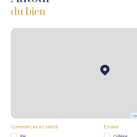
du bien
Lea
Commerces et santé
Ecoles
Bar
Collège