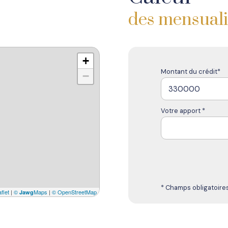
des mensuali
+
Montant du crédit*
−
Votre apport *
* Champs obligatoire
flet
|
©
Maps
|
© OpenStreetMap
Jawg