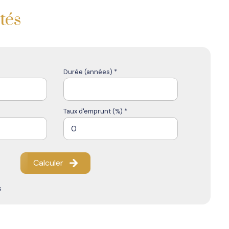
tés
Durée (années) *
Taux d'emprunt (%) *
Calculer
s