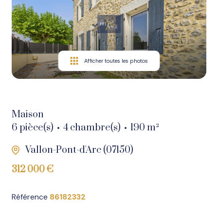
Nos
biens
en
vente
Afficher toutes les photos
Nos
biens
vendus
Maison
Nos
6 pièce(s)
4 chambre(s)
190 m²
biens
Vallon-Pont-d'Arc (07150)
en
location
312 000 €
Référence
86182332