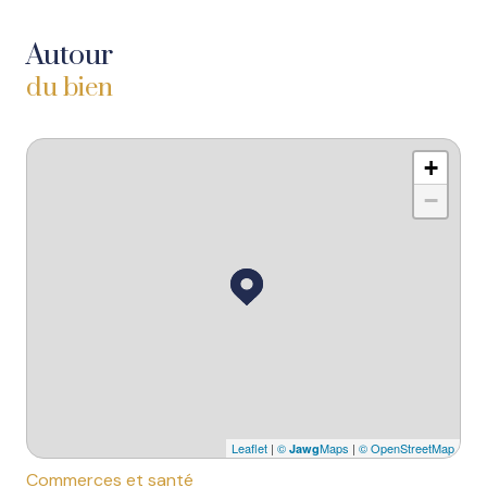
Autour
du bien
+
−
Leaflet
|
©
Maps
|
© OpenStreetMap
Jawg
Commerces et santé