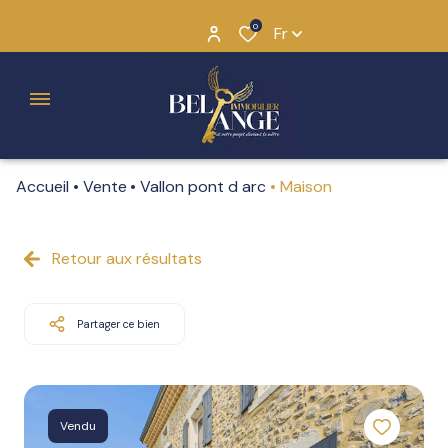
0
Fr
Menu
Accueil
Vente
Vallon pont d arc
Maison
L'histoire
de Bel
Ange
Retour aux résultats
Annuelles
Pourquoi
Saisonnières
Partager ce bien
“BEL
ANGE”
Notre
Vendu
équipe