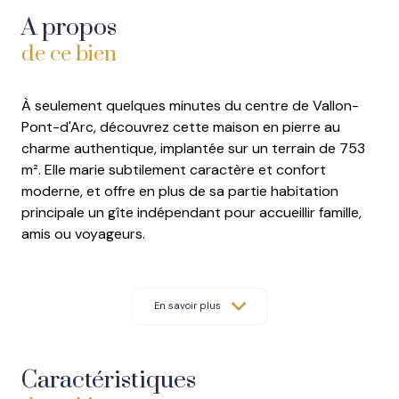
A propos
de ce bien
À seulement quelques minutes du centre de Vallon-
Pont-d'Arc, découvrez cette maison en pierre au
charme authentique, implantée sur un terrain de 753
m². Elle marie subtilement caractère et confort
moderne, et offre en plus de sa partie habitation
principale un gîte indépendant pour accueillir famille,
amis ou voyageurs.
Partie habitation principale : Rez-de-chaussée :
cuisine avec buanderie attenante, salle à manger
lumineuse orientée Sud, et une suite parentale avec
En savoir plus
salle d'eau, WC et dressing. 1er étage : salon
chaleureux ouvrant sur une terrasse offrant une jolie
vue dégagée sur les plaines vallonnaises, et salle d'eau
Caractéristiques
avec WC.