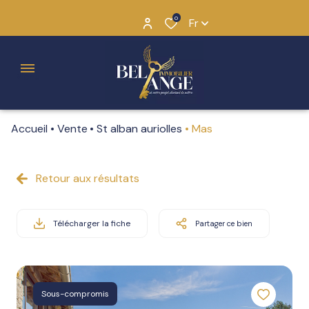
0
Fr
Menu
Accueil
Vente
St alban auriolles
Mas
L'histoire
de Bel
Ange
Retour aux résultats
Annuelles
Pourquoi
Saisonnières
Télécharger la fiche
Partager ce bien
“BEL
ANGE”
Notre
Sous-compromis
équipe