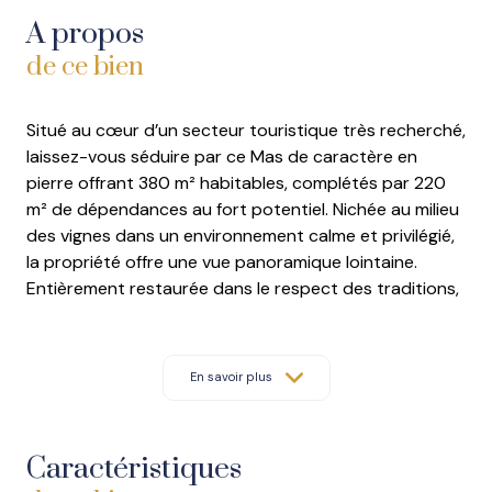
A propos
de ce bien
Situé au cœur d’un secteur touristique très recherché,
laissez-vous séduire par ce Mas de caractère en
pierre offrant 380 m² habitables, complétés par 220
m² de dépendances au fort potentiel. Nichée au milieu
des vignes dans un environnement calme et privilégié,
la propriété offre une vue panoramique lointaine.
Entièrement restaurée dans le respect des traditions,
cette demeure séduira les amoureux d'histoire, de
grands volumes et de sérénité. Elle est idéale pour un
projet familial d'envergure, un investissement
En savoir plus
patrimonial ou un projet touristique haut de gamme à
fort rendement (gîtes, chambres d'hôtes).
Les points forts :
Caractéristiques
Espaces de vie & Accueil :
Nombreuses suites