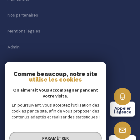
Nos partenaires
Mentions légales
Admin
Honoraires
Comme beaucoup, notre site
utilise les cookies
Politique RGPD
On aimerait vous accompagner pendant
Politique RGPD
votre visite.
En poursuivant, vous acceptez l'utilisation des
Appeler
cookies par ce site, afin de vous proposer des
Cookies
l'agence
contenus adaptés et réaliser des statistiques !
© 2026 | Tous droits réservés
PARAMÉTRER