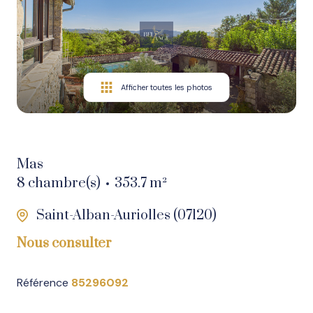
Nos
biens
en
vente
Afficher toutes les photos
Nos
biens
vendus
Mas
Nos
8 chambre(s)
353.7 m²
biens
Saint-Alban-Auriolles (07120)
en
location
Nous consulter
Référence
85296092