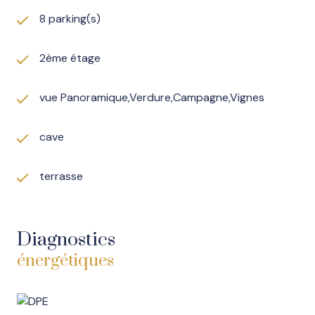
travaux de rafraîchissement pour révéler tout le
8 parking(s)
potentiel de cette perle rare.
2ème étage
vue Panoramique,Verdure,Campagne,Vignes
cave
terrasse
Diagnostics
énergétiques