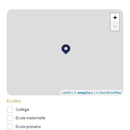
+
−
Leaflet
|
©
Maps
|
© OpenStreetMap
Jawg
Ecoles
Collège
École maternelle
École primaire