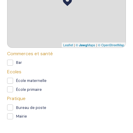
Leaflet
|
©
Maps
|
© OpenStreetMap
Jawg
Commerces et santé
Bar
Ecoles
École maternelle
École primaire
Pratique
Bureau de poste
Mairie