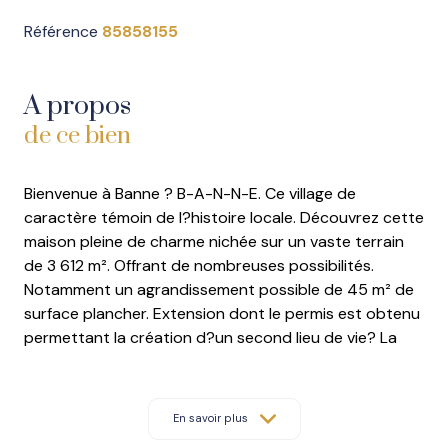
Référence
85858155
A propos
de ce bien
Bienvenue à Banne ? B-A-N-N-E. Ce village de
caractère témoin de l?histoire locale. Découvrez cette
maison pleine de charme nichée sur un vaste terrain
de 3 612 m². Offrant de nombreuses possibilités.
Notamment un agrandissement possible de 45 m² de
surface plancher. Extension dont le permis est obtenu
permettant la création d?un second lieu de vie? La
maison s?ouvre sur une belle pièce de vie lumineuse
sous charpente apparente avec accès direct à une
grande terrasse couverte. parfaite pour vos moments
En savoir plus
de détente en plein air. Elle dispose de deux chambres