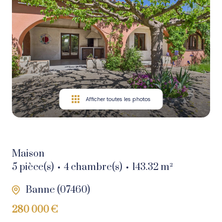
Nos
biens
en
vente
Nos
biens
Afficher toutes les photos
vendus
Nos
biens
Maison
en
5 pièce(s)
4 chambre(s)
143.32 m²
location
Banne (07460)
280 000 €